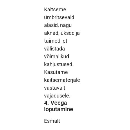
Kaitseme
ümbritsevaid
alasid, nagu
aknad, uksed ja
taimed, et
välistada
võimalikud
kahjustused.
Kasutame
kaitsematerjale
vastavalt
vajadusele.
4. Veega
loputamine
Esmalt
loputame