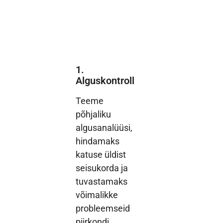
1.
Alguskontroll
Teeme
põhjaliku
algusanalüüsi,
hindamaks
katuse üldist
seisukorda ja
tuvastamaks
võimalikke
probleemseid
piirkondi.