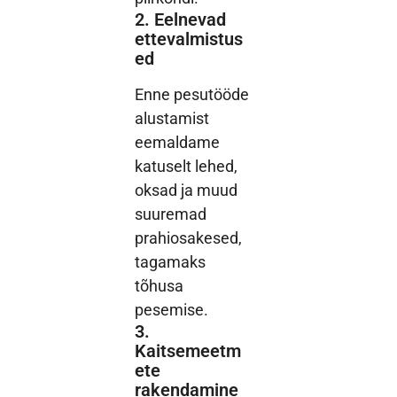
2. Eelnevad
ettevalmistus
ed
Enne pesutööde
alustamist
eemaldame
katuselt lehed,
oksad ja muud
suuremad
prahiosakesed,
tagamaks
tõhusa
pesemise.
3.
Kaitsemeetm
ete
rakendamine