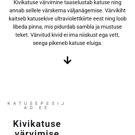
Kivikatuse värvimine taaselustab katuse ning
annab sellele värskema väljanägemise. Värvikiht
kaitseb katusekive ultraviolettkiirte eest ning loob
libeda pinna, mis pidurdab sambla ja mustuse
teket. Värvitud kivid ei ima niiskust ega vett,
seega pikeneb katuse eluiga.
KATUSEPESIJ
AD.EE
Kivikatuse
värvimise