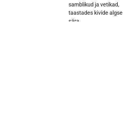
samblikud ja vetikad,
taastades kivide algse
sära.
4. Kuivatamine
Pärast puhastamist
laseme kivikatusel
korralikult kuivada,
tagades optimaalsed
tingimused värvimiseks.
5. Aluspinna töötlus
Enne värvimist töötleme
kivikatuse aluspinda,
kasutades spetsiaalseid
preparaate, mis tagavad
parema värvi nakkuvuse
ja pikema kestvuse.