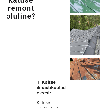
katuse
remont
oluline?
1. Kaitse
ilmastikuolud
e eest:
Katuse