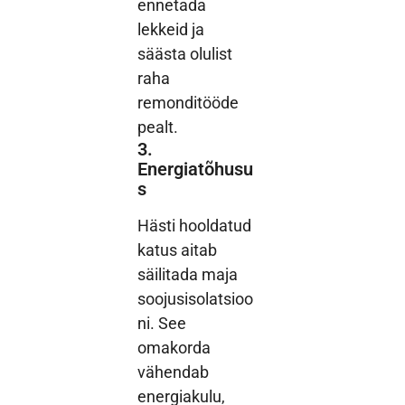
ennetada
lekkeid ja
säästa olulist
raha
remonditööde
pealt.
3.
Energiatõhusu
s
Hästi hooldatud
katus aitab
säilitada maja
soojusisolatsioo
ni. See
omakorda
vähendab
energiakulu,