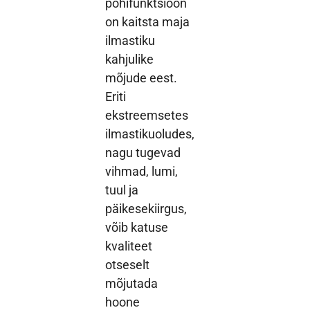
põhifunktsioon
on kaitsta maja
ilmastiku
kahjulike
mõjude eest.
Eriti
ekstreemsetes
ilmastikuoludes,
nagu tugevad
vihmad, lumi,
tuul ja
päikesekiirgus,
võib katuse
kvaliteet
otseselt
mõjutada
hoone