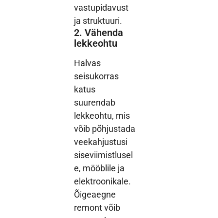
vastupidavust
ja struktuuri.
2. Vähenda
lekkeohtu
Halvas
seisukorras
katus
suurendab
lekkeohtu, mis
võib põhjustada
veekahjustusi
siseviimistlusel
e, mööblile ja
elektroonikale.
Õigeaegne
remont võib